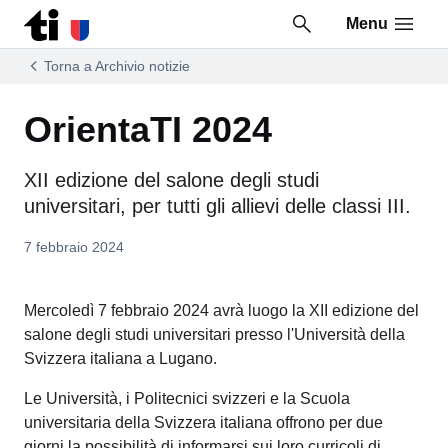
Menu
Vai al contenuto della pagina
Vai al piè di pagina
Torna a Archivio notizie
OrientaTI 2024
XII edizione del salone degli studi
universitari, per tutti gli allievi delle classi III.
7 febbraio 2024
Mercoledì 7 febbraio 2024 avrà luogo la XII edizione del
salone degli studi universitari presso l'Università della
Svizzera italiana a Lugano.
Le Università, i Politecnici svizzeri e la Scuola
universitaria della Svizzera italiana offrono per due
giorni la possibilità di informarsi sui loro curricoli di