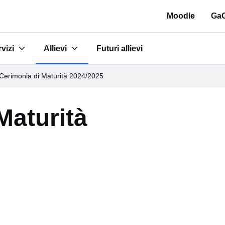
Moodle
GaG
vizi
Allievi
Futuri allievi
tudi"
bmenu for "Servizi"
Submenu for "Allievi"
Cerimonia di Maturità 2024/2025
Maturità