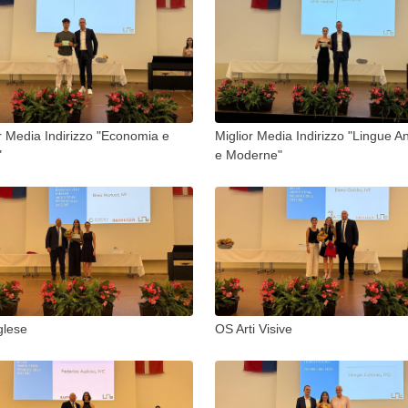
r Media Indirizzo "Economia e
Miglior Media Indirizzo "Lingue A
"
e Moderne"
glese
OS Arti Visive