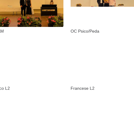
AM
OC Psico/Peda
co L2
Francese L2