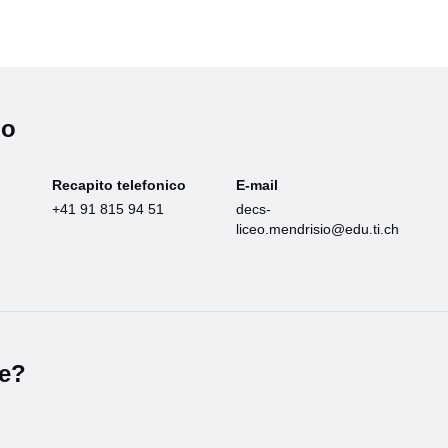
io
Recapito telefonico
E-mail
+41 91 815 94 51
decs-
liceo.mendrisio@edu.ti.ch
le?