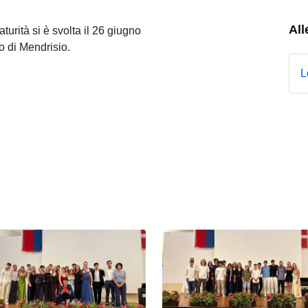
All
turità si è svolta il 26 giugno
o di Mendrisio.
L