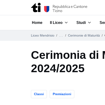
Vai al contenuto della pagina
Vai al piè di pagina
Home
Il Liceo
Studi
Ser
Submenu for "Il Liceo"
Submenu for "S
Su
Liceo Mendrisio
...
Cerimonie di Maturità
Cerimonia di 
2024/2025
Classi
Premiazioni