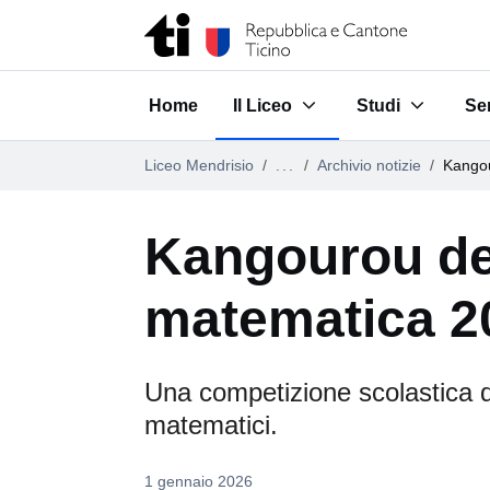
Vai al contenuto della pagina
Vai al piè di pagina
Home
Il Liceo
Studi
Ser
Submenu for "Il Liceo"
Submenu for "S
Su
Liceo Mendrisio
...
Archivio notizie
Kangou
Kangourou de
matematica 2
Una competizione scolastica d
matematici.
1 gennaio 2026