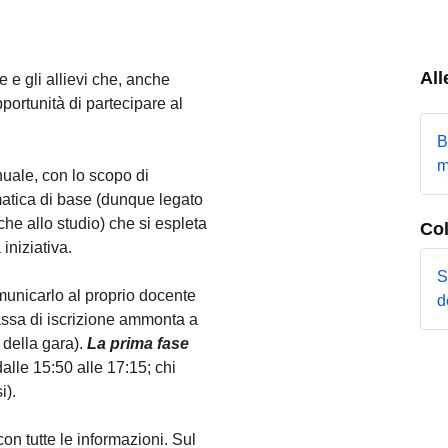
All
e e gli allievi che, anche
pportunità di partecipare al
B
m
nuale, con lo scopo di
matica di base (dunque legato
che allo studio) che si espleta
Co
iniziativa.
S
municarlo al proprio docente
d
assa di iscrizione ammonta a
 della gara).
La prima fase
alle 15:50 alle 17:15; chi
i).
con tutte le informazioni. Sul