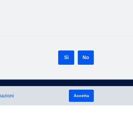
Sì
No
mazioni
Accetta
Torna su
Informazioni legali