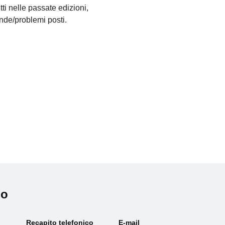
retti nelle passate edizioni,
nde/problemi posti.
io
Recapito telefonico
E-mail