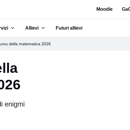
Moodle
GaG
vizi
Allievi
Futuri allievi
tudi"
bmenu for "Servizi"
Submenu for "Allievi"
rou della matematica 2026
lla
026
i enigmi