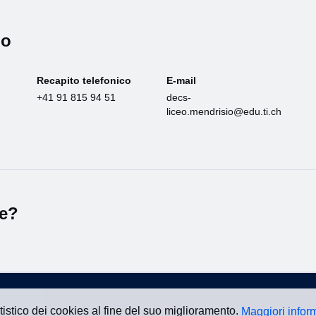
io
Recapito telefonico
E-mail
+41 91 815 94 51
decs-
liceo.mendrisio@edu.ti.ch
le?
atistico dei cookies al fine del suo miglioramento.
Maggiori infor