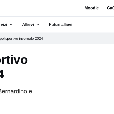
Moodle
GaG
vizi
Allievi
Futuri allievi
tudi"
bmenu for "Servizi"
Submenu for "Allievi"
polisportivo invernale 2024
rtivo
4
Bernardino e