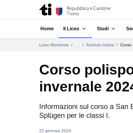
Vai al contenuto della pagina
Vai al piè di pagina
Home
Il Liceo
Studi
Ser
Submenu for "Il Liceo"
Submenu for "S
Su
Liceo Mendrisio
...
Archivio notizie
Corso 
Corso polispo
invernale 202
Informazioni sul corso a San 
Splügen per le classi I.
22 gennaio 2024