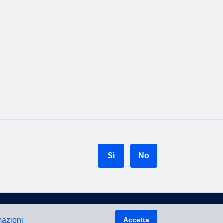
Sì
No
mazioni
Accetta